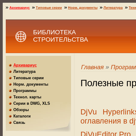
Архивариус
Типовые серии
Норм. документы
Литература
Техн
БИБЛИОТЕКА
СТРОИТЕЛЬСТВА
Архивариус
Главная
»
Програ
Литература
Типовые серии
Полезные п
Норм. документы
Программы
Технол. карты
Серии в DWG, XLS
DjVu Hyperlin
Обзоры
Каталоги
оглавления в dj
Связь
DjVuEditor Pro