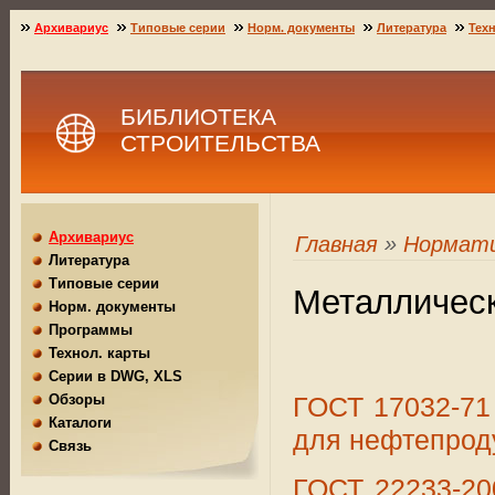
Архивариус
Типовые серии
Норм. документы
Литература
Техн
БИБЛИОТЕКА
СТРОИТЕЛЬСТВА
Архивариус
Главная
»
Нормат
Литература
Типовые серии
Металличес
Норм. документы
Программы
Технол. карты
Серии в DWG, XLS
ГОСТ 17032-71
Обзоры
Каталоги
для нефтепрод
Связь
ГОСТ 22233-20