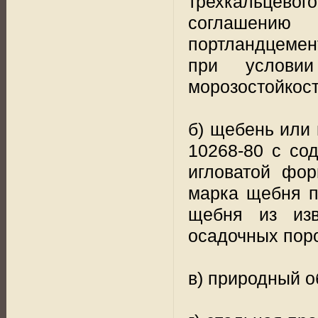
трехкальцевого
соглашению
портландцемен
при условии
морозостойкост
б) щебень или 
10268-80 с со
игловатой фо
марка щебня п
щебня из из
осадочных пор
в) природный о