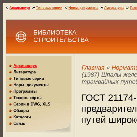
Архивариус
Типовые серии
Норм. документы
Литература
Техн
БИБЛИОТЕКА
СТРОИТЕЛЬСТВА
Архивариус
Главная
»
Нормат
Литература
(1987) Шпалы жел
Типовые серии
трамвайных путей
Норм. документы
Программы
ГОСТ 21174-
Технол. карты
Серии в DWG, XLS
предварите
Обзоры
путей широк
Каталоги
Связь